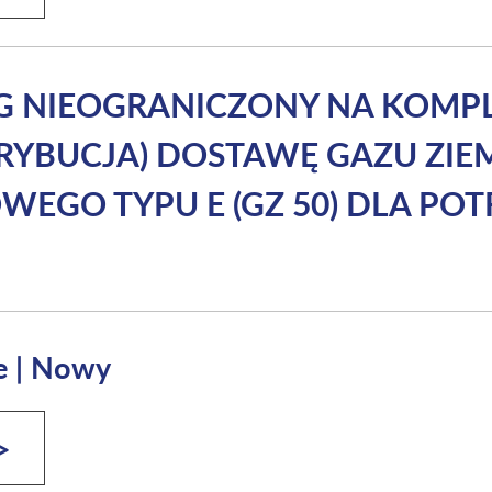
RG NIEOGRANICZONY NA KOM
STRYBUCJA) DOSTAWĘ GAZU ZI
GO TYPU E (GZ 50) DLA POT
e
|
Nowy
>