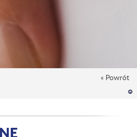
« Powrót
ZNE