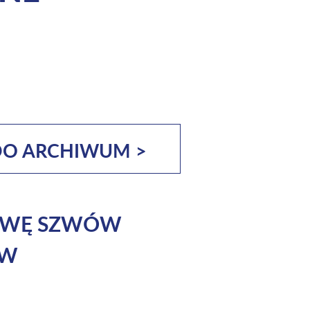
DO ARCHIWUM >
TAWĘ SZWÓW
ÓW