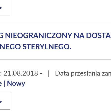
>
RG NIEOGRANICZONY NA DOS
NEGO STERYLNEGO.
t: 21.08.2018 -
|
Data przesłania z
e
|
Nowy
>