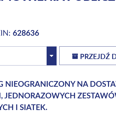
628636
IN:
PRZEJDŹ 
RG NIEOGRANICZONY NA DOS
H, JEDNORAZOWYCH ZESTAW
H I SIATEK.