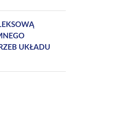
PLEKSOWĄ
EMNEGO
RZEB UKŁADU