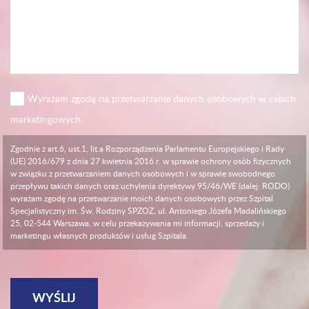
Wyrażam zgodę na przetwarzanie danych osobowych w celach
marketingowych.
Zgodnie z art.6, ust.1, lit.a Rozporządzenia Parlamentu Europejskiego i Rady
(UE) 2016/679 z dnia 27 kwietnia 2016 r. w sprawie ochrony osób fizycznych
w związku z przetwarzaniem danych osobowych i w sprawie swobodnego
przepływu takich danych oraz uchylenia dyrektywy 95/46/WE (dalej: RODO)
wyrażam zgodę na przetwarzanie moich danych osobowych przez Szpital
Specjalistyczny im. Św. Rodziny SPZOZ, ul. Antoniego Józefa Madalińskiego
25, 02-544 Warszawa, w celu przekazywania mi informacji, sprzedaży i
marketingu własnych produktów i usług Szpitala.