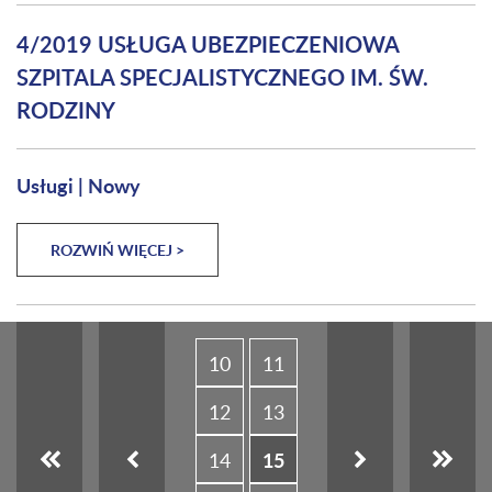
4/2019 USŁUGA UBEZPIECZENIOWA
SZPITALA SPECJALISTYCZNEGO IM. ŚW.
RODZINY
Usługi
|
Nowy
ROZWIŃ WIĘCEJ >
Pierwsza strona
Poprzednia strona
Następna strona
Ostatnia
10
11
12
13
15
14