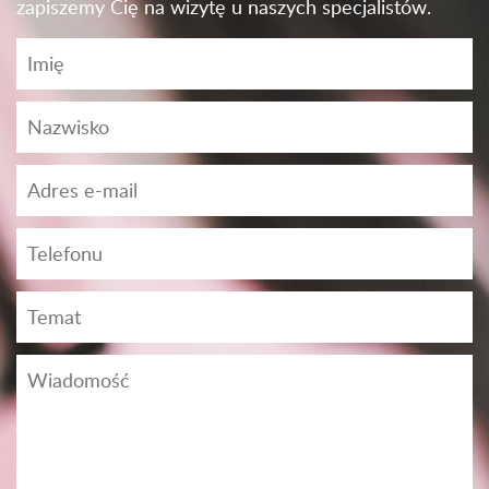
zapiszemy Cię na wizytę u naszych specjalistów.