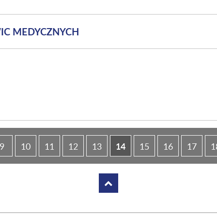
WIC MEDYCZNYCH
14
9
10
11
12
13
15
16
17
1