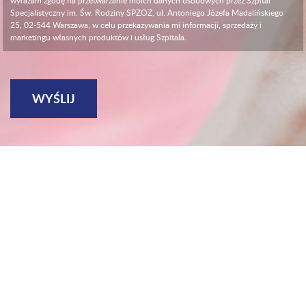
wyrażam zgodę na przetwarzanie moich danych osobowych przez Szpital
Specjalistyczny im. Św. Rodziny SPZOZ, ul. Antoniego Józefa Madalińskiego
25, 02-544 Warszawa, w celu przekazywania mi informacji, sprzedaży i
marketingu własnych produktów i usług Szpitala.