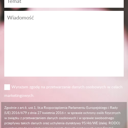
Wyrażam zgodę na przetwarzanie danych osobowych w celach
marketingowych.
Zgodnie z art.6, ust.1, lit.a Rozporządzenia Parlamentu Europejskiego i Rady
(UE) 2016/679 z dnia 27 kwietnia 2016 r. w sprawie ochrony osób fizycznych
w związku z przetwarzaniem danych osobowych i w sprawie swobodnego
przepływu takich danych oraz uchylenia dyrektywy 95/46/WE (dalej: RODO)