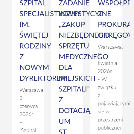
SZPITAL
ZADANIE
WSPÓŁPR
SPECJALISTYCZNY
INWESTYCYJNE
Z
IM.
,,ZAKUP
PROKURA
ŚWIĘTEJ
NIEZBĘDNEGO
OKRĘGO
RODZINY
SPRZĘTU
Warszawa,
Z
MEDYCZNEGO
9
kwietnia
NOWYM
DLA
2026r.
DYREKTOREM
MIEJSKICH
- W
SZPITALI”
związku
Warszawa,
z
Z
3
pojawiającymi
czerwca
DOTACJĄ
się w
2026r.
UM
przestrzeni
–
publicznej
ST.
Szpital