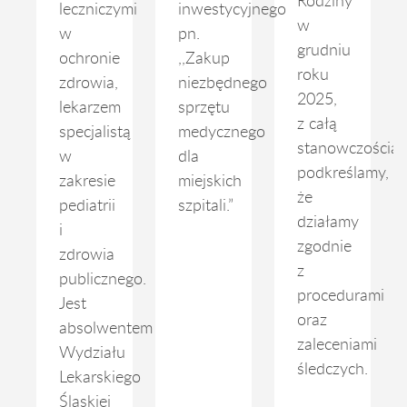
Rodziny
leczniczymi
inwestycyjnego
w
w
pn.
grudniu
ochronie
,,Zakup
roku
zdrowia,
niezbędnego
2025,
lekarzem
sprzętu
z całą
specjalistą
medycznego
stanowczością
w
dla
podkreślamy,
zakresie
miejskich
że
pediatrii
szpitali.”
działamy
i
zgodnie
zdrowia
z
publicznego.
procedurami
Jest
oraz
absolwentem
zaleceniami
Wydziału
śledczych.
Lekarskiego
Śląskiej