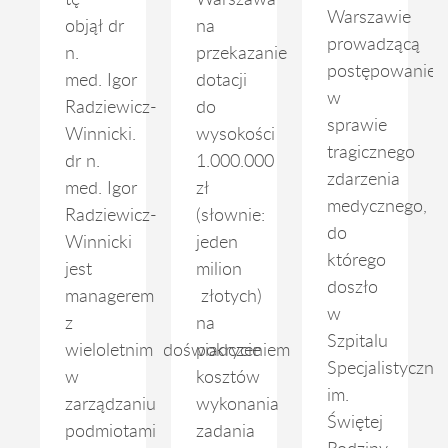
tę
Warszawa
Warszawie
objął dr
na
prowadzącą
n.
przekazanie
postępowanie
med. Igor
dotacji
w
Radziewicz-
do
sprawie
Winnicki.
wysokości
tragicznego
dr n.
1.000.000
zdarzenia
med. Igor
zł
medycznego,
Radziewicz-
(słownie:
do
Winnicki
jeden
którego
jest
milion
doszło
managerem
złotych)
w
z
na
Szpitalu
wieloletnim doświadczeniem
pokrycie
Specjalistyczn
w
kosztów
im.
zarządzaniu
wykonania
Świętej
podmiotami
zadania