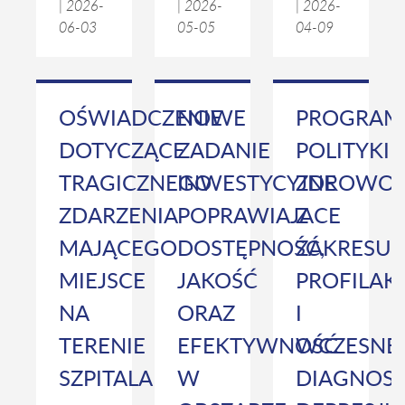
|
2026-
|
2026-
|
2026-
06-03
05-05
04-09
OŚWIADCZENIE
NOWE
PROGRAM
DOTYCZĄCE
ZADANIE
POLITYKI
TRAGICZNEGO
INWESTYCYJNE
ZDROWOT
ZDARZENIA
POPRAWIAJACE
Z
MAJĄCEGO
DOSTĘPNOŚĆ,
ZAKRESU
MIEJSCE
JAKOŚĆ
PROFILAK
NA
ORAZ
I
TERENIE
EFEKTYWNOŚĆ
WCZESNE
SZPITALA
W
DIAGNOST