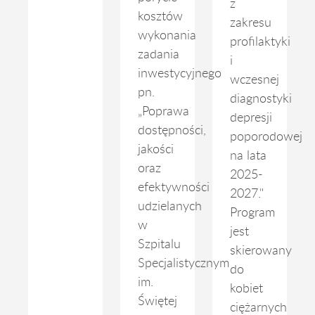
z
kosztów
zakresu
wykonania
profilaktyki
zadania
i
inwestycyjnego
wczesnej
pn.
diagnostyki
„Poprawa
depresji
dostępności,
poporodowej
jakości
na lata
oraz
2025-
efektywności
2027."
udzielanych
Program
w
jest
Szpitalu
skierowany
Specjalistycznym
do
im.
kobiet
Świętej
ciężarnych