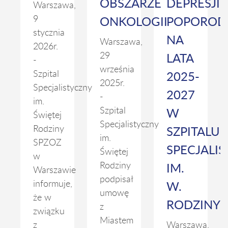
OBSZARZE
DEPRESJI
Warszawa,
ONKOLOGII
POPOROD
9
stycznia
NA
Warszawa,
2026r.
LATA
29
-
września
2025-
Szpital
2025r.
Specjalistyczny
2027
-
im.
W
Szpital
Świętej
Specjalistyczny
SZPITALU
Rodziny
im.
SPZOZ
SPECJALI
Świętej
w
IM.
Rodziny
Warszawie
podpisał
W.
informuje,
umowę
że w
RODZINY
z
związku
Miastem
z
Warszawa,