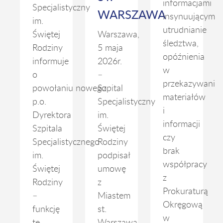
informacjami
Specjalistyczny
WARSZAWA
insynuującymi
im.
utrudnianie
Świętej
Warszawa,
śledztwa,
Rodziny
5 maja
opóźnienia
informuje
2026r.
w
o
–
przekazywaniu
powołaniu nowego
Szpital
materiałów
p.o.
Specjalistyczny
i
Dyrektora
im.
informacji
Szpitala
Świętej
czy
Specjalistycznego
Rodziny
brak
im.
podpisał
współpracy
Świętej
umowę
z
Rodziny
z
Prokuraturą
–
Miastem
Okręgową
funkcję
st.
w