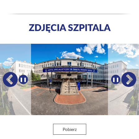
ZDJĘCIA SZPITALA
Poprzednie certyfikaty i nagrody
Następ
❚❚
❚❚
Pobierz