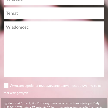
Wyrażam zgodę na przetwarzanie danych osobowych w celach
marketingowych.
Zgodnie z art.6, ust.1, lit.a Rozporządzenia Parlamentu Europejskiego i Rady
(UE) 2016/679 z dnia 27 kwietnia 2016 r. w sprawie ochrony osób fizycznych