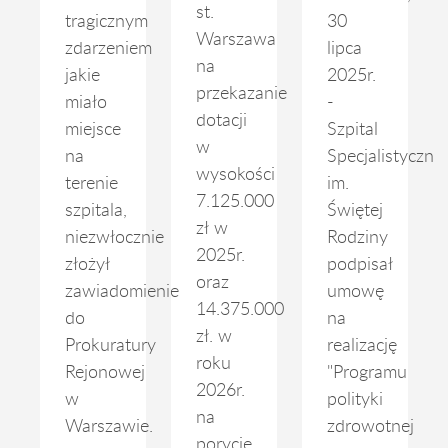
st.
tragicznym
30
Warszawa
zdarzeniem
lipca
na
jakie
2025r.
przekazanie
miało
-
dotacji
miejsce
Szpital
w
na
Specjalistyczny
wysokości
terenie
im.
7.125.000
szpitala,
Świętej
zł w
niezwłocznie
Rodziny
2025r.
złożył
podpisał
oraz
zawiadomienie
umowę
14.375.000
do
na
zł. w
Prokuratury
realizację
roku
Rejonowej
"Programu
2026r.
w
polityki
na
Warszawie.
zdrowotnej
porycie