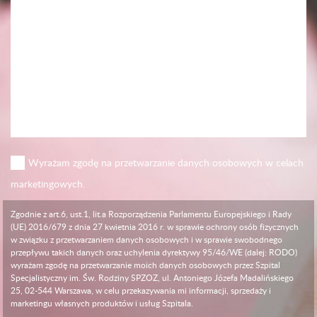
Wyrażam zgodę na przetwarzanie danych osobowych w celach
marketingowych.
Zgodnie z art.6, ust.1, lit.a Rozporządzenia Parlamentu Europejskiego i Rady
(UE) 2016/679 z dnia 27 kwietnia 2016 r. w sprawie ochrony osób fizycznych
w związku z przetwarzaniem danych osobowych i w sprawie swobodnego
przepływu takich danych oraz uchylenia dyrektywy 95/46/WE (dalej: RODO)
wyrażam zgodę na przetwarzanie moich danych osobowych przez Szpital
Specjalistyczny im. Św. Rodziny SPZOZ, ul. Antoniego Józefa Madalińskiego
25, 02-544 Warszawa, w celu przekazywania mi informacji, sprzedaży i
marketingu własnych produktów i usług Szpitala.