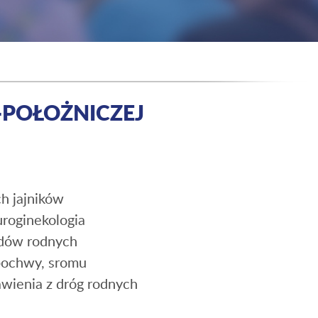
-POŁOŻNICZEJ
h jajników
uroginekologia
ądów rodnych
 pochwy, sromu
wienia z dróg rodnych