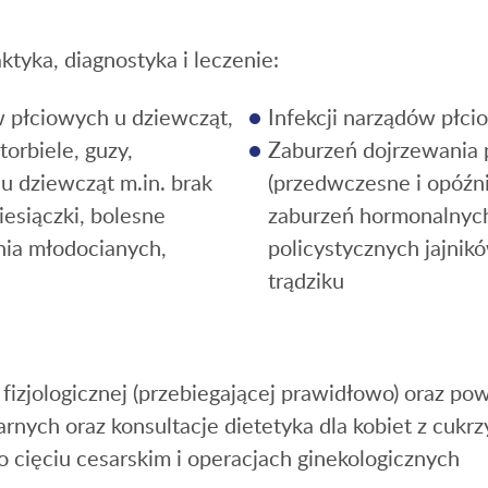
aktyka, diagnostyka i leczenie:
płciowych u dziewcząt,
Infekcji narządów płci
orbiele, guzy,
Zaburzeń dojrzewania 
u dziewcząt m.in. brak
(przedwczesne i opóźn
iesiączki, bolesne
zaburzeń hormonalnych
nia młodocianych,
policystycznych jajnik
trądziku
fizjologicznej (przebiegającej prawidłowo) oraz pow
rnych oraz konsultacje dietetyka dla kobiet z cukrz
 cięciu cesarskim i operacjach ginekologicznych