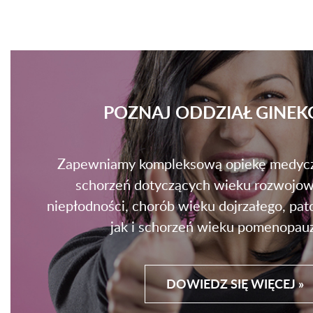
POZNAJ ODDZIAŁ GINEK
Zapewniamy kompleksową opiekę medycz
schorzeń dotyczących wieku rozwojow
niepłodności, chorób wieku dojrzałego, pato
jak i schorzeń wieku pomenopau
DOWIEDZ SIĘ WIĘCEJ »