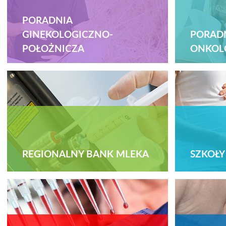
PORADNIA
GINEKOLOGICZNO-
PORAD
POŁOŻNICZA
ONKOL
REGIONALNY BANK MLEKA
SZKOŁY