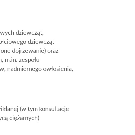
owych dziewcząt,
płciowego dziewcząt
ione dojrzewanie) oraz
, m.in. zespołu
ów, nadmiernego owłosienia,
ikłanej (w tym konsultacje
ycą ciężarnych)