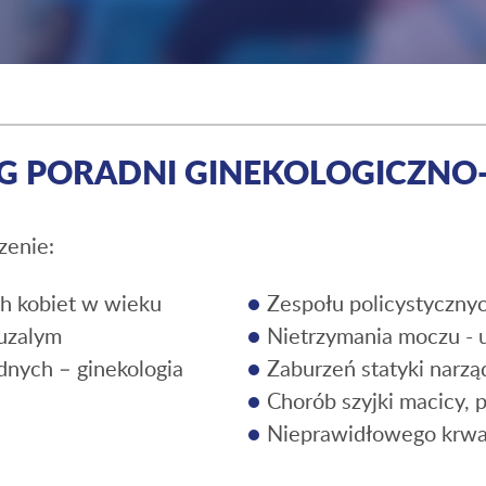
G PORADNI GINEKOLOGICZNO
zenie:
h kobiet w wieku
Zespołu policystycznyc
uzalym
Nietrzymania moczu - 
nych – ginekologia
Zaburzeń statyki narz
Chorób szyjki macicy,
Nieprawidłowego krwa