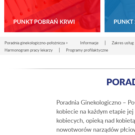
PUNKT POBRAŃ KRWI
PUNKT 
|
Poradnia ginekologiczno-położnicza >
Informacje
Zakres usług 
|
Harmonogram pracy lekarzy
Programy profilaktyczne
PORAD
Poradnia Ginekologiczno – Poł
kobiecie na każdym etapie je
kobiecych, opieką nad kobietą
nowotworów narządów płciowy