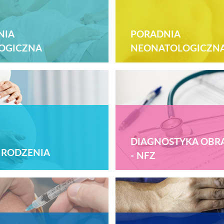
NIA
PORADNIA
OGICZNA
NEONATOLOGICZN
DIAGNOSTYKA OB
 RODZENIA
- NFZ