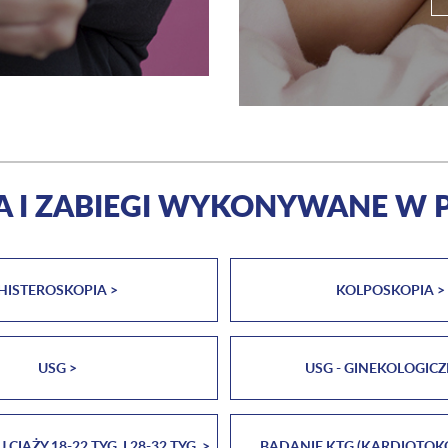
A I ZABIEGI WYKONYWANE W 
HISTEROSKOPIA >
KOLPOSKOPIA >
USG >
USG - GINEKOLOGICZ
IĄŻY 18-22 TYG. I 28-32 TYG. >
BADANIE KTG (KARDIOTOKO