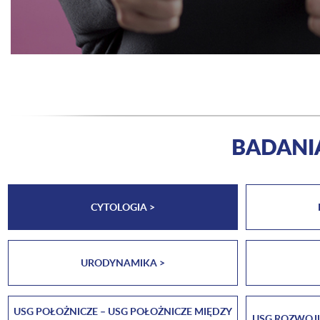
BADANI
CYTOLOGIA >
URODYNAMIKA >
USG POŁOŻNICZE – USG POŁOŻNICZE MIĘDZY
USG ROZWOJU C