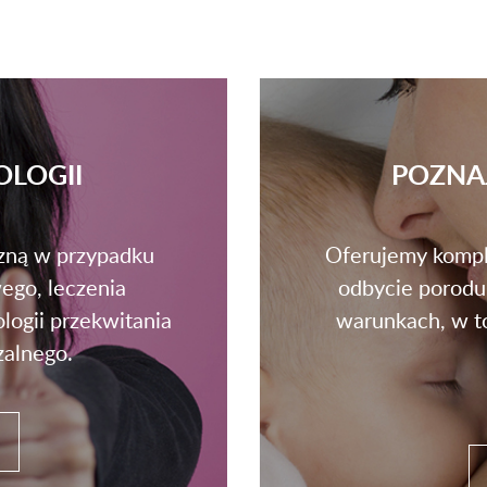
OLOGII
POZNA
ną w przypadku
Oferujemy kompl
ego, leczenia
odbycie porodu
logii przekwitania
warunkach, w to
zalnego.