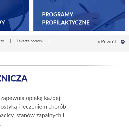
PROGRAMY
WY
PROFILAKTYCZNE
|
|
ety
Lekarze poradni
« Powrót
ŻNICZA
y zapewnia opiekę każdej
nostyką i leczeniem chorób
macicy, stanów zapalnych i
.