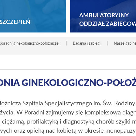
AMBULATORYJNY
SZCZEPIEŃ
ODDZIAŁ ZABIEGO
|
|
poradni ginekologiczno-położniczej
Badania i zabiegi
Nasze gabin
NIA GINEKOLOGICZNO-POŁO
ożnicza Szpitala Specjalistycznego im. Św. Rodzin
j życia. W Poradni zajmujemy się kompleksową diag
 ciężarną, profilaktyką i diagnostyką chorób szyjki 
ch oraz opieką nad kobietą w okresie menopauzy