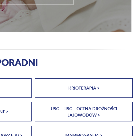
PORADNI
KRIOTERAPIA >
USG – HSG – OCENA DROŻNOŚCI
NE >
JAJOWODÓW >
GRAFIA) >
MAMMOGRAFIA >