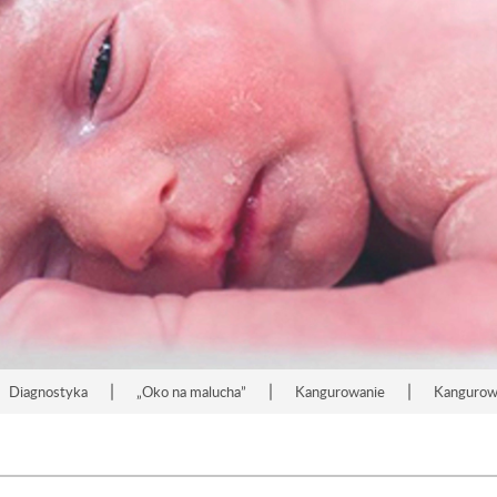
|
|
|
Diagnostyka
„Oko na malucha”
Kangurowanie
Kangurowa