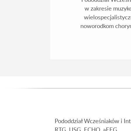
w zakresie muzyko
wielospecjalistyc
noworodkom chorym,
Pododdział Wcześniaków i Int
RTG, USG, ECHO, aEEG.