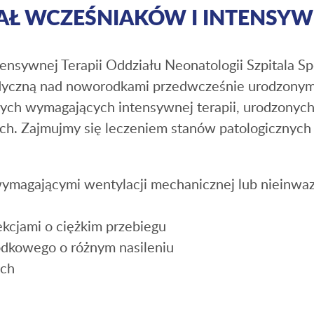
Ł WCZEŚNIAKÓW I INTENSYWN
ensywnej Terapii Oddziału Neonatologii Szpitala Sp
yczną nad noworodkami przedwcześnie urodzonymi
ych wymagających intensywnej terapii, urodzonych
h. Zajmujmy się leczeniem stanów patologicznyc
ymagającymi wentylacji mechanicznej lub nieinwa
kcjami o ciężkim przebiegu
dkowego o różnym nasileniu
ych