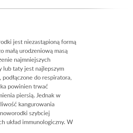
dki jest niezastąpioną formą
dzo małą urodzeniową masą
zenie najmniejszych
lub taty jest najlepszym
 podłączone do respiratora,
dka powinien trwać
ienia piersią. Jednak w
żliwość kangurowania
 noworodki szybciej
 ich układ immunologiczny. W