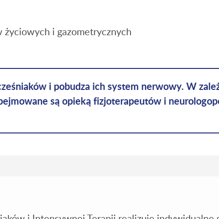
 życiowych i gazometrycznych
ześniaków i pobudza ich system nerwowy. W zależn
ejmowane są opieką fizjoterapeutów i neurologope
aków i Intensywnej Terapii realizuje indywidualne 