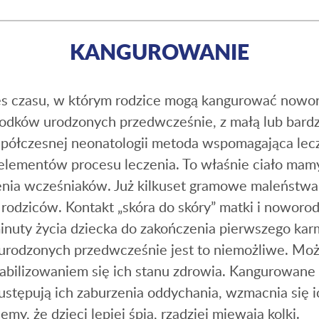
KANGUROWANIE
es czasu, w którym rodzice mogą kangurować noworo
orodków urodzonych przedwcześnie, z małą lub bar
spółczesnej neonatologii metoda wspomagająca lec
elementów procesu leczenia. To właśnie ciało mamy 
nia wcześniaków. Już kilkuset gramowe maleństwa,
odziców. Kontakt „skóra do skóry” matki i noworo
inuty życia dziecka do zakończenia pierwszego karm
 urodzonych przedwcześnie jest to niemożliwe. Mo
stabilizowaniem się ich stanu zdrowia. Kangurowane
j ustępują ich zaburzenia oddychania, wzmacnia się
y, że dzieci lepiej śpią, rzadziej miewają kolki.