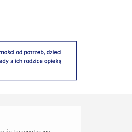
ości od potrzeb, dzieci
dy a ich rodzice opieką
sesje terapeutyczne