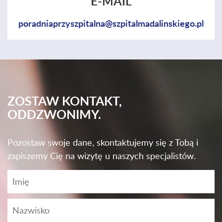
E-MAIL
poradniaprzyszpitalna@szpitalmadalinskiego.pl
ZOSTAW KONTAKT,
ODDZWONIMY.
Pozostaw swoje dane, skontaktujemy się z Tobą i
zapiszemy Cię na wizytę u naszych specjalistów.