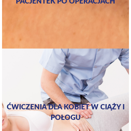
PACJENTEK PO OPERACJACH
ĆWICZENIA DLA KOBIET W CIĄŻY I
POŁOGU