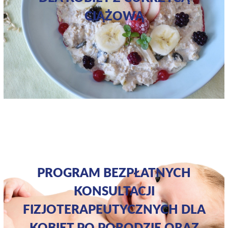
CIĄŻOWĄ
PROGRAM BEZPŁATNYCH
KONSULTACJI
FIZJOTERAPEUTYCZNYCH DLA
KOBIET PO PORODZIE ORAZ