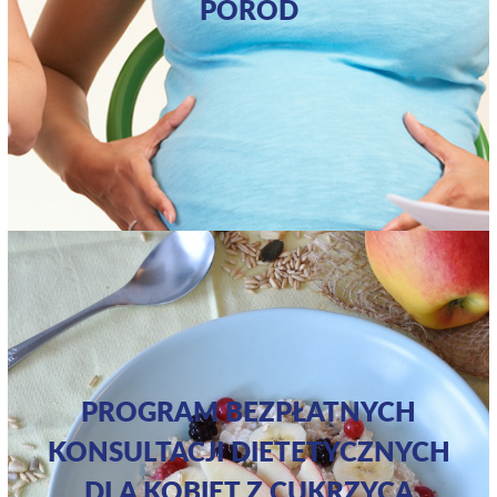
PORÓD
PROGRAM BEZPŁATNYCH
KONSULTACJI DIETETYCZNYCH
DLA KOBIET Z CUKRZYCĄ