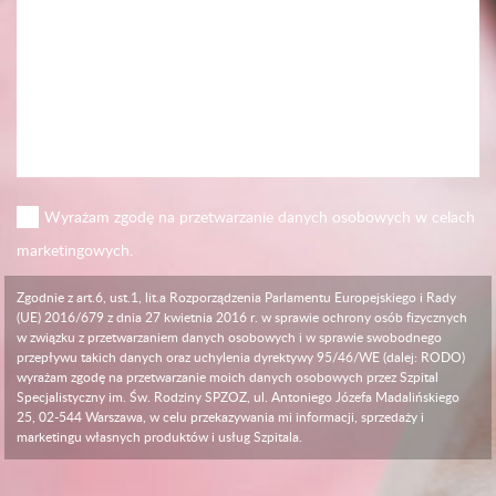
Wyrażam zgodę na przetwarzanie danych osobowych w celach
marketingowych.
Zgodnie z art.6, ust.1, lit.a Rozporządzenia Parlamentu Europejskiego i Rady
(UE) 2016/679 z dnia 27 kwietnia 2016 r. w sprawie ochrony osób fizycznych
w związku z przetwarzaniem danych osobowych i w sprawie swobodnego
przepływu takich danych oraz uchylenia dyrektywy 95/46/WE (dalej: RODO)
wyrażam zgodę na przetwarzanie moich danych osobowych przez Szpital
Specjalistyczny im. Św. Rodziny SPZOZ, ul. Antoniego Józefa Madalińskiego
25, 02-544 Warszawa, w celu przekazywania mi informacji, sprzedaży i
marketingu własnych produktów i usług Szpitala.