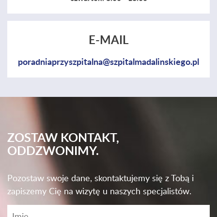
E-MAIL
poradniaprzyszpitalna@szpitalmadalinskiego.pl
ZOSTAW KONTAKT,
ODDZWONIMY.
Pozostaw swoje dane, skontaktujemy się z Tobą i
zapiszemy Cię na wizytę u naszych specjalistów.