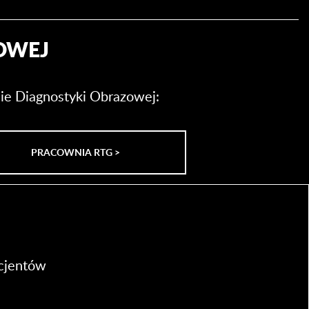
OWEJ
nie Diagnostyki Obrazowej:
PRACOWNIA RTG >
acjentów