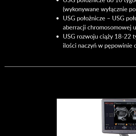
(wykonywane wyłącznie po 
USG położnicze – USG poło
aberracji chromosomowej u
USG rozwoju ciąży 18-22 tyg
ilości naczyń w pępowinie 