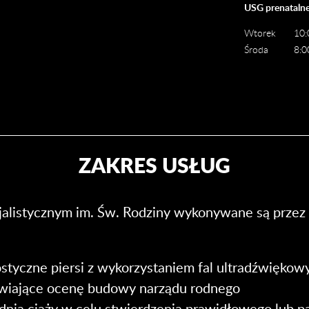
USG prenatalne
Wtorek
10:
Środa
8:0
ZAKRES USŁUG
jalistycznym im. Św. Rodziny wykonywane są prze
ostyczne piersi z wykorzystaniem fal ultradźwiękow
iwiające ocenę budowy narządu rodnego
nia ciąży w celu stwierdzenia prawidłowego lub p