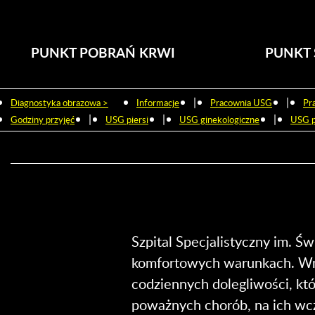
PUNKT POBRAŃ KRWI
PUNKT 
|
|
Diagnostyka obrazowa >
Informacje
Pracownia USG
Pr
|
|
|
Godziny przyjęć
USG piersi
USG ginekologiczne
USG p
Szpital Specjalistyczny im. Ś
komfortowych warunkach. Wni
codziennych dolegliwości, kt
poważnych chorób, na ich wc