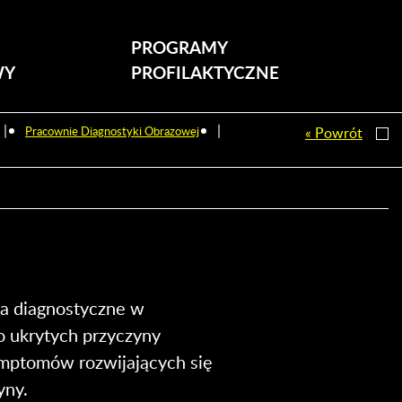
PROGRAMY
WY
PROFILAKTYCZNE
|
|
Pracownie Diagnostyki Obrazowej
« Powrót
nia diagnostyczne w
 ukrytych przyczyny
symptomów rozwijających się
yny.