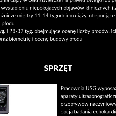
wystąpieniu niepokojących objawów klinicznych i z
żnicze między 11-14 tygodniem ciąży, obejmujące 
 płodu
. i 28-32 tyg. obejmujące ocenę liczby płodów, ich
oraz biometrię i ocenę budowy płodu
SPRZĘT
Pracownia USG wyposaż
aparaty ultrasonografic
przepływów naczyniowyc
opcją badania echokardi