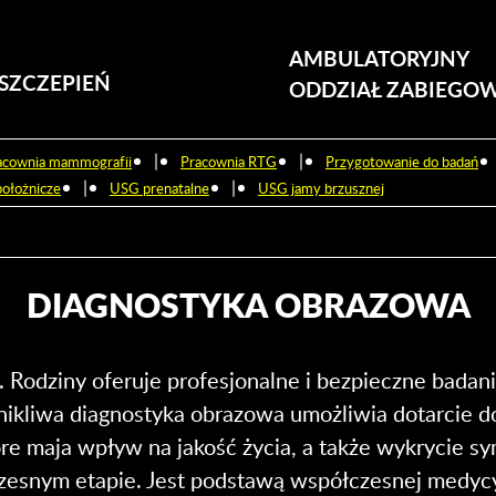
AMBULATORYJNY
SZCZEPIEŃ
ODDZIAŁ ZABIEGO
|
|
acownia mammografii
Pracownia RTG
Przygotowanie do badań
|
|
ołożnicze
USG prenatalne
USG jamy brzusznej
DIAGNOSTYKA OBRAZOWA
w. Rodziny oferuje profesjonalne i bezpieczne bada
kliwa diagnostyka obrazowa umożliwia dotarcie do
óre maja wpływ na jakość życia, a także wykrycie 
zesnym etapie. Jest podstawą współczesnej medyc