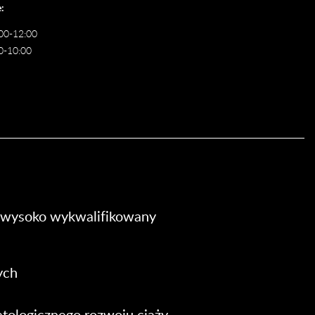
:
00-12:00
0-10:00
z wysoko wykwalifikowany
ych
atologicznego rozwoju ciąży