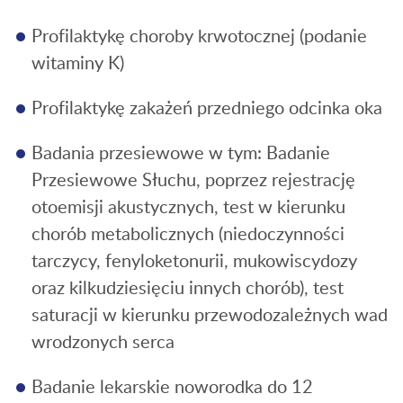
Profilaktykę choroby krwotocznej (podanie
witaminy K)
Profilaktykę zakażeń przedniego odcinka oka
Badania
przesiewowe
w tym:
Badanie
Przesiewowe Słuchu
, poprzez rejestrację
otoemisji akustycznych, t
est w kierunku
chorób metabolicznych
(niedoczynności
tarczycy, fenyloketonurii, mukowiscydozy
oraz kilkudziesięciu innych chorób), t
est
saturacji
w kierunku przewodozależnych wad
wrodzonych serca
Badanie lekarskie noworodka
do 12