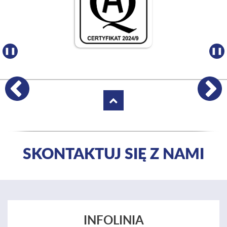
❚❚
❚❚
Poprzednie certyfikaty i nagrody
Następ
SKONTAKTUJ SIĘ Z NAMI
INFOLINIA