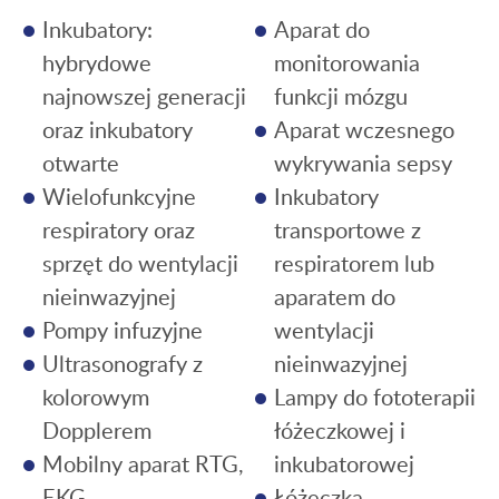
Inkubatory:
Aparat do
hybrydowe
monitorowania
najnowszej generacji
funkcji mózgu
oraz inkubatory
Aparat wczesnego
otwarte
wykrywania sepsy
Wielofunkcyjne
Inkubatory
respiratory oraz
transportowe z
sprzęt do wentylacji
respiratorem lub
nieinwazyjnej
aparatem do
Pompy infuzyjne
wentylacji
Ultrasonografy z
nieinwazyjnej
kolorowym
Lampy do fototerapii
Dopplerem
łóżeczkowej i
Mobilny aparat RTG,
inkubatorowej
EKG
Łóżeczka