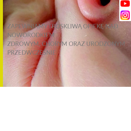
ZAPEWNIAMY TROSKLIWĄ OPIEKĘ NAD
NOWORODKIEM
ZDROWYM, CHORYM ORAZ URODZONYM
PRZEDWCZEŚNIE