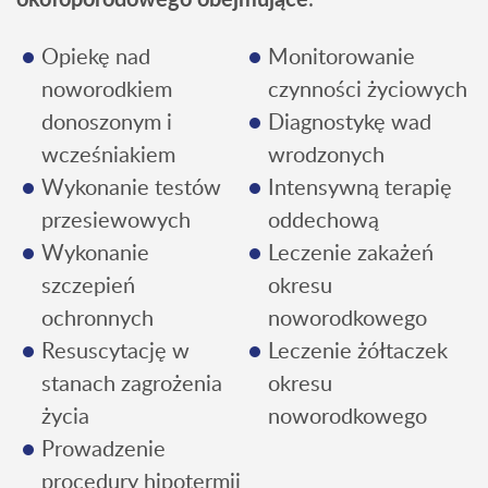
Opiekę nad
Monitorowanie
noworodkiem
czynności życiowych
donoszonym i
Diagnostykę wad
wcześniakiem
wrodzonych
Wykonanie testów
Intensywną terapię
przesiewowych
oddechową
Wykonanie
Leczenie zakażeń
szczepień
okresu
ochronnych
noworodkowego
Resuscytację w
Leczenie żółtaczek
stanach zagrożenia
okresu
życia
noworodkowego
Prowadzenie
procedury hipotermii