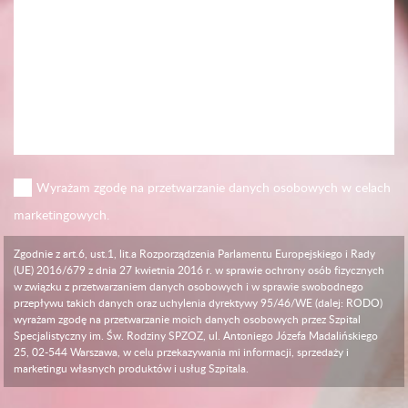
Wyrażam zgodę na przetwarzanie danych osobowych w celach
marketingowych.
Zgodnie z art.6, ust.1, lit.a Rozporządzenia Parlamentu Europejskiego i Rady
(UE) 2016/679 z dnia 27 kwietnia 2016 r. w sprawie ochrony osób fizycznych
w związku z przetwarzaniem danych osobowych i w sprawie swobodnego
przepływu takich danych oraz uchylenia dyrektywy 95/46/WE (dalej: RODO)
wyrażam zgodę na przetwarzanie moich danych osobowych przez Szpital
Specjalistyczny im. Św. Rodziny SPZOZ, ul. Antoniego Józefa Madalińskiego
25, 02-544 Warszawa, w celu przekazywania mi informacji, sprzedaży i
marketingu własnych produktów i usług Szpitala.