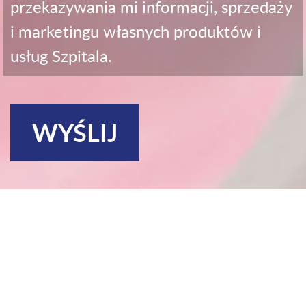
przekazywania mi informacji, sprzedaży
i marketingu własnych produktów i
usług Szpitala.