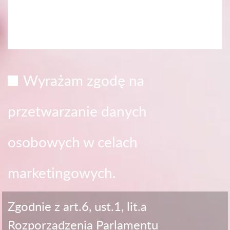
Wyrażam zgodę na
przetwarzanie danych
osobowych w celach
marketingowych.
Zgodnie z art.6, ust.1, lit.a
Rozporządzenia Parlamentu