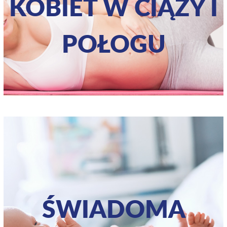
KOBIET W CIĄŻY I
POŁOGU
ŚWIADOMA