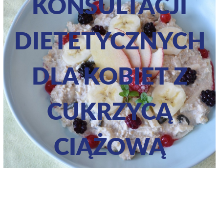
KONSULTACJI
DIETETYCZNYCH
DLA KOBIET Z
CUKRZYCĄ
CIĄŻOWĄ