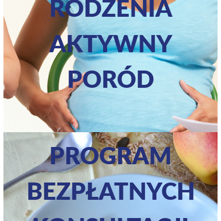
RODZENIA
AKTYWNY
PORÓD
PROGRAM
BEZPŁATNYCH