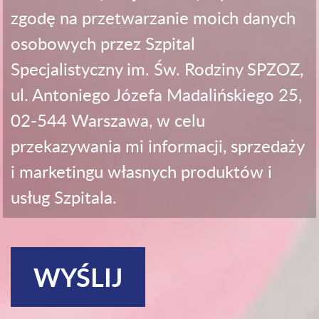
zgodę na przetwarzanie moich danych
osobowych przez Szpital
Specjalistyczny im. Św. Rodziny SPZOZ,
ul. Antoniego Józefa Madalińskiego 25,
02-544 Warszawa, w celu
przekazywania mi informacji, sprzedaży
i marketingu własnych produktów i
usług Szpitala.