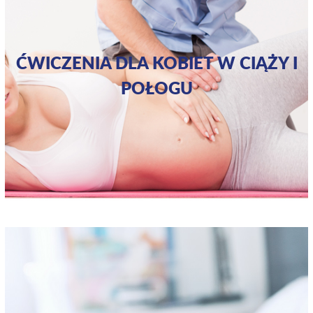
ĆWICZENIA DLA KOBIET W CIĄŻY I
POŁOGU