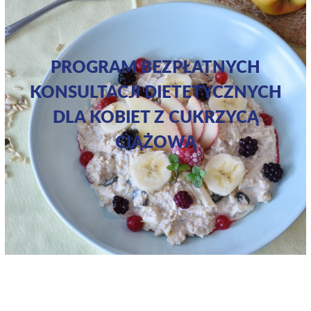
PROGRAM BEZPŁATNYCH
KONSULTACJI DIETETYCZNYCH
DLA KOBIET Z CUKRZYCĄ
CIĄŻOWĄ