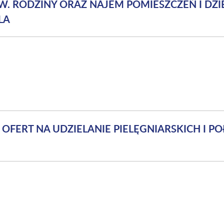
ŚW. RODZINY ORAZ NAJEM POMIESZCZEŃ I D
LA
 OFERT NA UDZIELANIE PIELĘGNIARSKICH I 