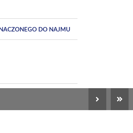
ZNACZONEGO DO NAJMU
Następna strona
Ostatnia