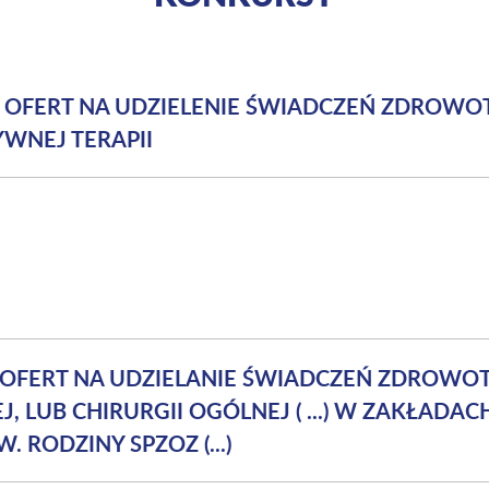
S OFERT NA UDZIELENIE ŚWIADCZEŃ ZDROWO
YWNEJ TERAPII
 OFERT NA UDZIELANIE ŚWIADCZEŃ ZDROWO
, LUB CHIRURGII OGÓLNEJ ( ...) W ZAKŁADAC
. RODZINY SPZOZ (...)