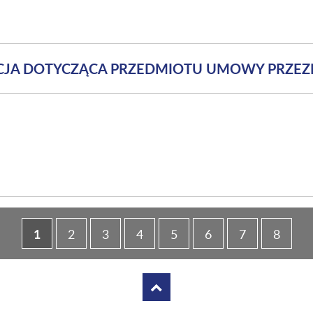
ACJA DOTYCZĄCA PRZEDMIOTU UMOWY PRZE
1
2
3
4
5
6
7
8