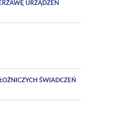
ZIERŻAWĘ URZĄDZEŃ
POŁOŻNICZYCH ŚWIADCZEŃ