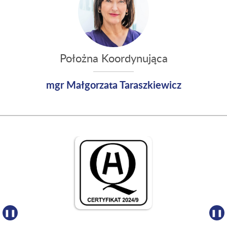
Położna Koordynująca
mgr Małgorzata Taraszkiewicz
❚❚
❚❚