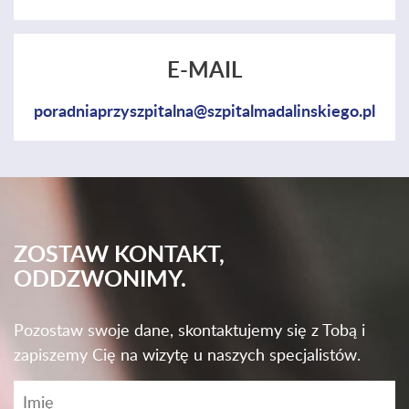
E-MAIL
poradniaprzyszpitalna@szpitalmadalinskiego.pl
ZOSTAW KONTAKT,
ODDZWONIMY.
Pozostaw swoje dane, skontaktujemy się z Tobą i
zapiszemy Cię na wizytę u naszych specjalistów.