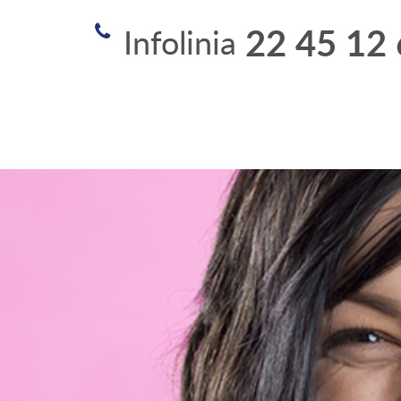
im. Świętej Rodziny SPZOZ
22 45 12
Infolinia