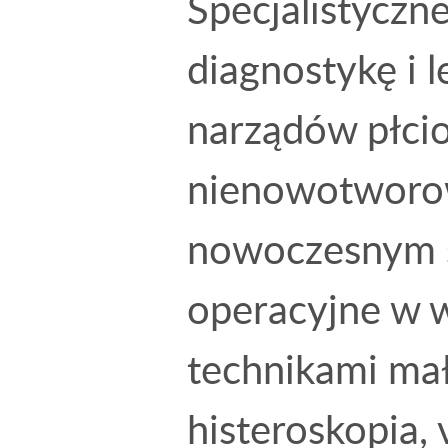
Specjalistyczn
diagnostykę i
narządów płcio
nienowotworow
nowoczesnym s
operacyjne w 
technikami mał
histeroskopia,