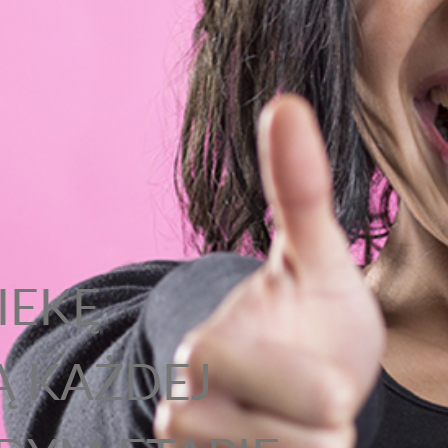
IEKĘ
Ą KAŻDEJ