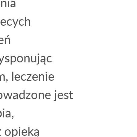
nia
iecych
eń
ysponując
, leczenie
owadzone jest
ia,
z opieką