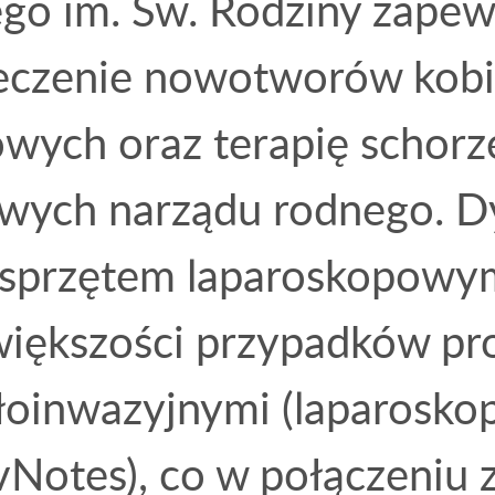
ego im. Św. Rodziny zapew
 leczenie nowotworów kob
wych oraz terapię schorz
ych narządu rodnego. D
przętem laparoskopowym
większości przypadków pr
oinwazyjnymi (laparoskop
 vNotes), co w połączeniu 