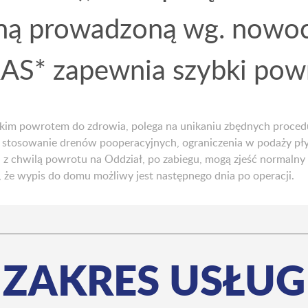
ną prowadzoną wg. nowo
AS* zapewnia szybki powr
im powrotem do zdrowia, polega na unikaniu zbędnych procedur
stosowanie drenów pooperacyjnych, ograniczenia w podaży pł
a z chwilą powrotu na Oddział, po zabiegu, mogą zjeść normalny
że wypis do domu możliwy jest następnego dnia po operacji.
ZAKRES USŁUG