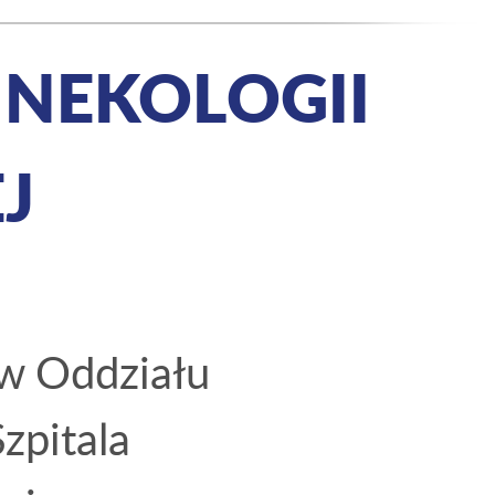
INEKOLOGII
J
ów Oddziału
zpitala