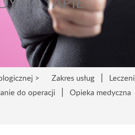
DYM ETAPIE
|
ologicznej >
Zakres usług
Leczeni
|
nie do operacji
Opieka medyczna