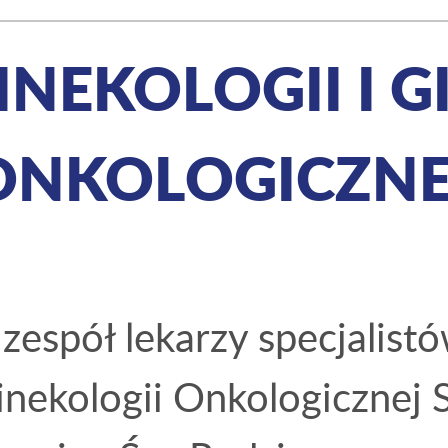
INEKOLOGII I G
ONKOLOGICZNE
espół lekarzy specjalist
inekologii Onkologicznej S