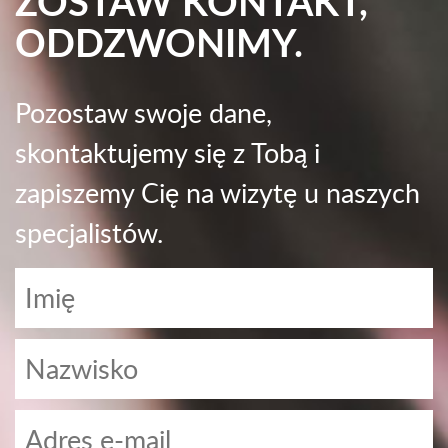
ZOSTAW KONTAKT,
ODDZWONIMY.
Pozostaw swoje dane,
skontaktujemy się z Tobą i
zapiszemy Cię na wizytę u naszych
specjalistów.