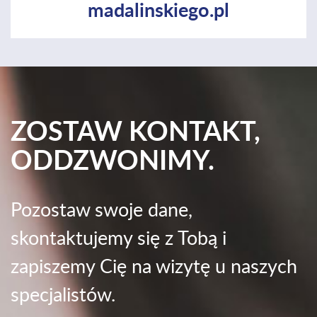
madalinskiego.pl
ZOSTAW KONTAKT,
ODDZWONIMY.
Pozostaw swoje dane,
skontaktujemy się z Tobą i
zapiszemy Cię na wizytę u naszych
specjalistów.