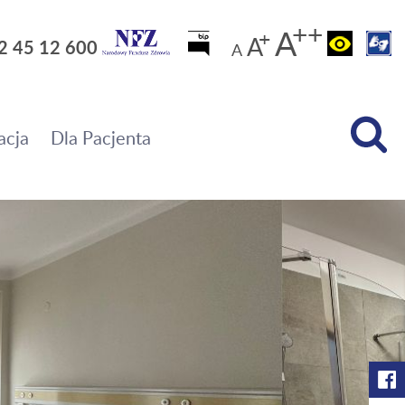
Duża
++
A
+
Średnia cz
A
Wysoki ko
2 45 12 600
Normalna czcionka
A
acja
Dla Pacjenta