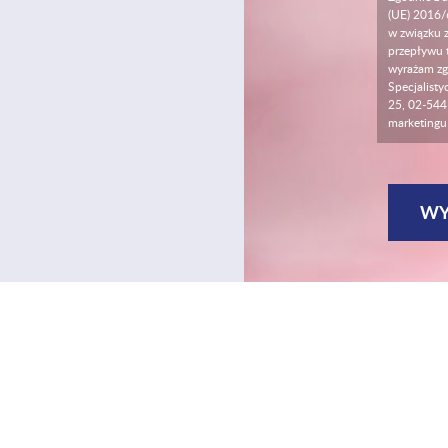
(UE) 2016/
w związku 
przepływu 
wyrażam zg
Specjalisty
25, 02-544 
marketingu