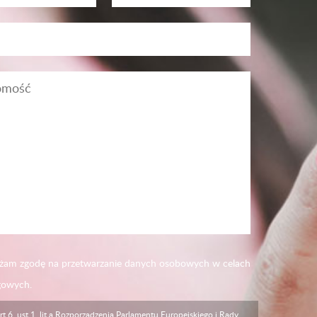
am zgodę na przetwarzanie danych osobowych w celach
gowych.
rt.6, ust.1, lit.a Rozporządzenia Parlamentu Europejskiego i Rady