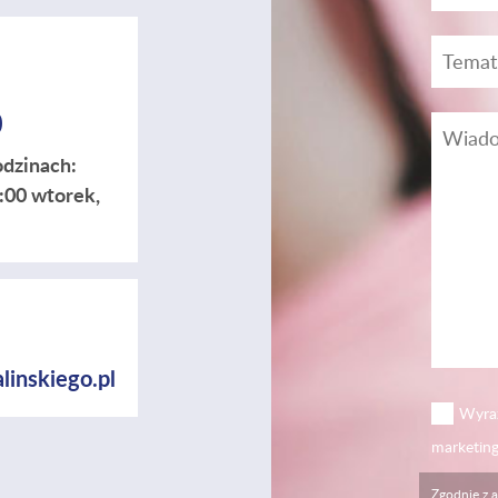
0
odzinach:
5:00 wtorek,
linskiego.pl
Wyraż
marketin
Zgodnie z a