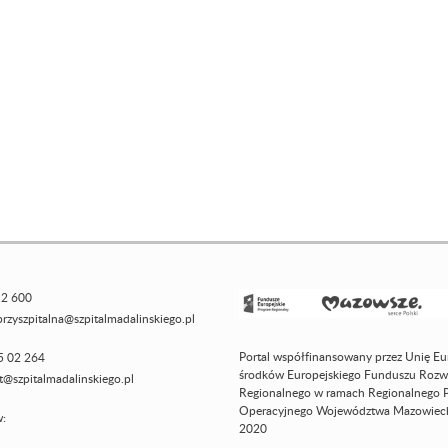
12 600
rzyszpitalna@szpitalmadalinskiego.pl
Portal współfinansowany przez Unię Eu
45 02 264
środków Europejskiego Funduszu Rozw
at@szpitalmadalinskiego.pl
Regionalnego w ramach Regionalnego 
Operacyjnego Województwa Mazowieck
:
2020