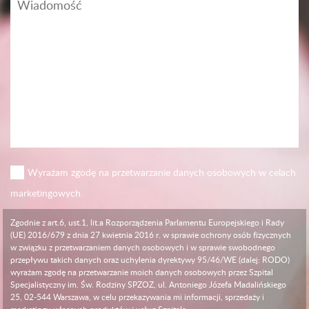
Wyrażam zgodę na przetwarzanie danych osobowych w celach
marketingowych.
Zgodnie z art.6, ust.1, lit.a Rozporządzenia Parlamentu Europejskiego i Rady
(UE) 2016/679 z dnia 27 kwietnia 2016 r. w sprawie ochrony osób fizycznych
w związku z przetwarzaniem danych osobowych i w sprawie swobodnego
przepływu takich danych oraz uchylenia dyrektywy 95/46/WE (dalej: RODO)
wyrażam zgodę na przetwarzanie moich danych osobowych przez Szpital
Specjalistyczny im. Św. Rodziny SPZOZ, ul. Antoniego Józefa Madalińskiego
25, 02-544 Warszawa, w celu przekazywania mi informacji, sprzedaży i