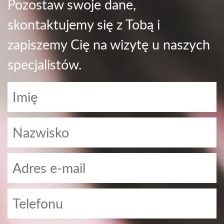
Pozostaw swoje dane,
skontaktujemy się z Tobą i
zapiszemy Cię na wizytę u naszych
specjalistów.