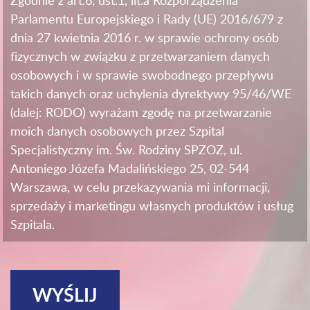
Zgodnie z art.6, ust.1, lit.a Rozporządzenia
Parlamentu Europejskiego i Rady (UE) 2016/679 z
dnia 27 kwietnia 2016 r. w sprawie ochrony osób
fizycznych w związku z przetwarzaniem danych
osobowych i w sprawie swobodnego przepływu
takich danych oraz uchylenia dyrektywy 95/46/WE
(dalej: RODO) wyrażam zgodę na przetwarzanie
moich danych osobowych przez Szpital
Specjalistyczny im. Św. Rodziny SPZOZ, ul.
Antoniego Józefa Madalińskiego 25, 02-544
Warszawa, w celu przekazywania mi informacji,
sprzedaży i marketingu własnych produktów i usług
Szpitala.