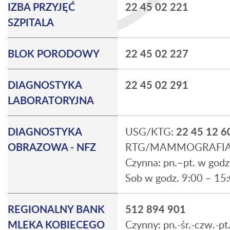
IZBA PRZYJĘĆ
22 45 02 221
SZPITALA
BLOK PORODOWY
22 45 02 227
DIAGNOSTYKA
22 45 02 291
LABORATORYJNA
DIAGNOSTYKA
USG/KTG:
22 45 12 6
OBRAZOWA - NFZ
RTG/MAMMOGRAFI
Czynna: pn.–pt. w godz
Sob w godz. 9:00 – 15
REGIONALNY BANK
512 894 901
MLEKA KOBIECEGO
Czynny: pn.-śr.-czw.-pt