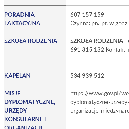
PORADNIA
607 157 159
LAKTACYJNA
Czynna: pn.-pt. w godz.
SZKOŁA RODZENIA
SZKOŁA RODZENIA 
691 315 132
Kontakt: 
KAPELAN
534 939 512
MISJE
https://www.gov.pl/we
DYPLOMATYCZNE,
dyplomatyczne-urzedy-
URZĘDY
organizacje-miedzyna
KONSULARNE I
ORGANIZACJE