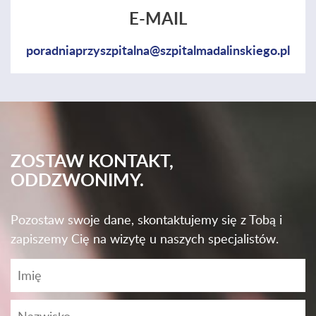
E-MAIL
poradniaprzyszpitalna@szpitalmadalinskiego.pl
ZOSTAW KONTAKT,
ODDZWONIMY.
Pozostaw swoje dane, skontaktujemy się z Tobą i
zapiszemy Cię na wizytę u naszych specjalistów.