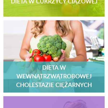
DIETA W CUKRZYCY CIĄŻOWEJ
DIETA W
WEWNĄTRZWĄTROBOWEJ
CHOLESTAZIE CIĘŻARNYCH