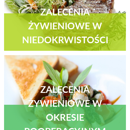
ZALECENIA
ŻYWIENIOWE W
NIEDOKRWISTOŚCI
ZALECENIA
ŻYWIENIOWE W
OKRESIE