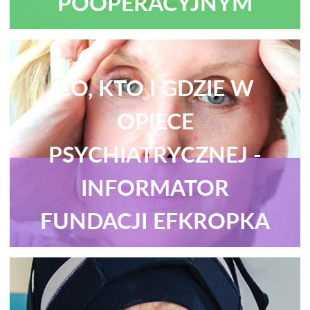
POOPERACYJNYM
CO, KTO I GDZIE W
OPIECE
PSYCHIATRYCZNEJ -
INFORMATOR
FUNDACJI EFKROPKA