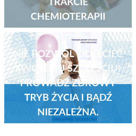
TRAKCIE
CHEMIOTERAPII
NIE POZWÓL ODLECIEĆ
SWOJEMU SZCZĘŚCIU!
PROWADŹ ZDROWY
TRYB ŻYCIA I BĄDŹ
NIEZALEŻNA.