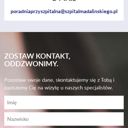
poradniaprzyszpitalna@szpitalmadalinskiego.pl
ZOSTAW KONTAKT,
ODDZWONIMY.
Pozostaw swoje dane, skontaktujemy się z Tobą i
zapiszemy Cię na wizytę u naszych specjalistów.