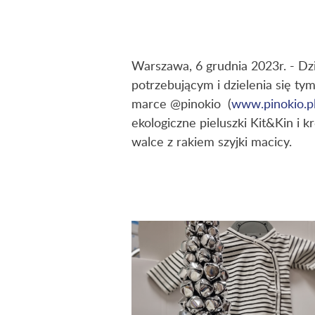
Warszawa, 6 grudnia 2023r. - Dz
potrzebującym i dzielenia się t
marce @pinokio (
www.pinokio.p
ekologiczne pieluszki Kit&Kin i k
walce z rakiem szyjki macicy.