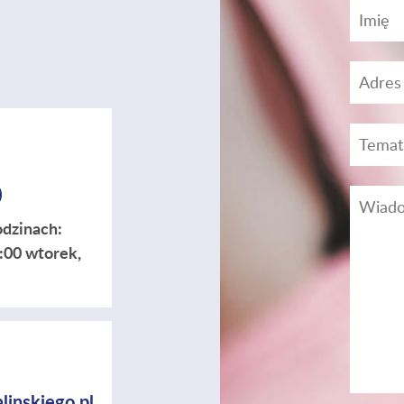
0
odzinach:
5:00 wtorek,
linskiego.pl