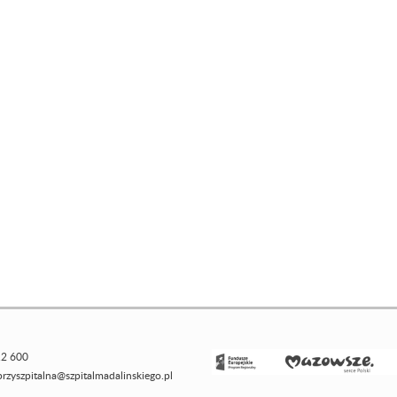
12 600
rzyszpitalna@szpitalmadalinskiego.pl