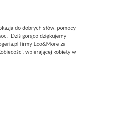
 okazja do dobrych słów, pomocy
 moc. Dziś gorąco dziękujemy
ogeria.pl firmy Eco&More za
Kobiecości, wpierającej kobiety w