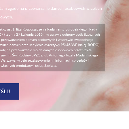
am zgodę na przetwarzanie danych osobowych w celach
gowych.
rt.6, ust.1, lit.a Rozporządzenia Parlamentu Europejskiego i Rady
679 z dnia 27 kwietnia 2016 r. w sprawie ochrony osób fizycznych
z przetwarzaniem danych osobowych i w sprawie swobodnego
takich danych oraz uchylenia dyrektywy 95/46/WE (dalej: RODO)
odę na przetwarzanie moich danych osobowych przez Szpital
czny im. Św. Rodziny SPZOZ, ul. Antoniego Józefa Madalińskiego
Warszawa, w celu przekazywania mi informacji, sprzedaży i
 własnych produktów i usług Szpitala.