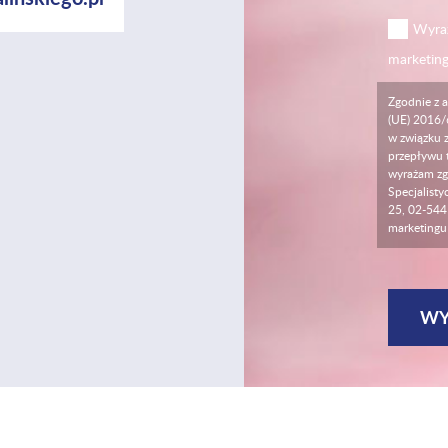
Wyraż
marketin
Zgodnie z a
(UE) 2016/
w związku 
przepływu 
wyrażam zg
Specjalisty
25, 02-544 
marketingu