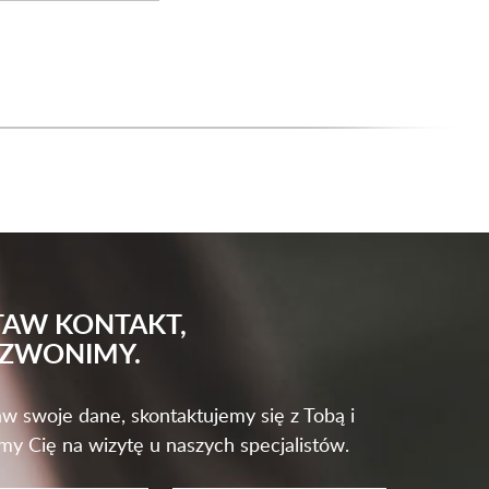
TAW KONTAKT,
ZWONIMY.
w swoje dane, skontaktujemy się z Tobą i
my Cię na wizytę u naszych specjalistów.