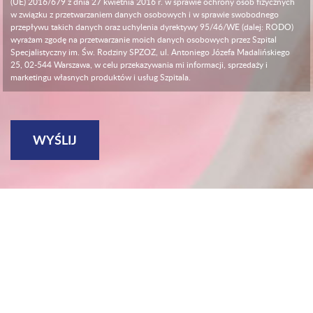
(UE) 2016/679 z dnia 27 kwietnia 2016 r. w sprawie ochrony osób fizycznych
w związku z przetwarzaniem danych osobowych i w sprawie swobodnego
przepływu takich danych oraz uchylenia dyrektywy 95/46/WE (dalej: RODO)
wyrażam zgodę na przetwarzanie moich danych osobowych przez Szpital
Specjalistyczny im. Św. Rodziny SPZOZ, ul. Antoniego Józefa Madalińskiego
25, 02-544 Warszawa, w celu przekazywania mi informacji, sprzedaży i
marketingu własnych produktów i usług Szpitala.