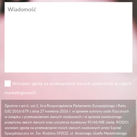
Wyrażam zgodę na przetwarzanie danych osobowych w celach
marketingowych.
Zgodnie z art.6, ust.1, lit.a Rozporządzenia Parlamentu Europejskiego i Rady
(UE) 2016/679 z dnia 27 kwietnia 2016 r. w sprawie ochrony osób fizycznych
w związku z przetwarzaniem danych osobowych i w sprawie swobodnego
przepływu takich danych oraz uchylenia dyrektywy 95/46/WE (dalej: RODO)
wyrażam zgodę na przetwarzanie moich danych osobowych przez Szpital
Specjalistyczny im. Św. Rodziny SPZOZ, ul. Antoniego Józefa Madalińskiego